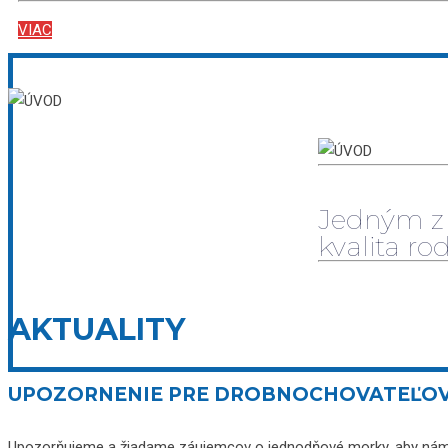
VIAC
Jedným z 
kvalita ro
AKTUALITY
UPOZORNENIE PRE DROBNOCHOVATEĽO
Upozorňujeme a žiadame záujemcov o jednodňové morky, aby nám s