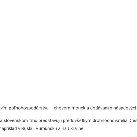
vetvím poľnohospodárstva – chovom moriek a dodávaním násadových
 na slovenskom trhu predstavujú predovšetkým drobnochovatelia. Če
 napríklad v Rusku, Rumunsku a na Ukrajine.