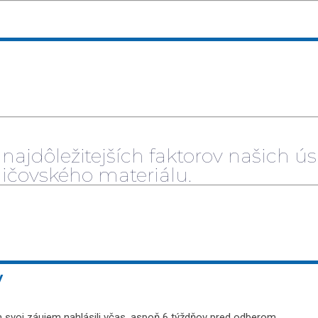
najdôležitejších faktorov našich ú
dičovského materiálu.
V
voj záujem nahlásili včas, aspoň 6 týždňov pred odberom.