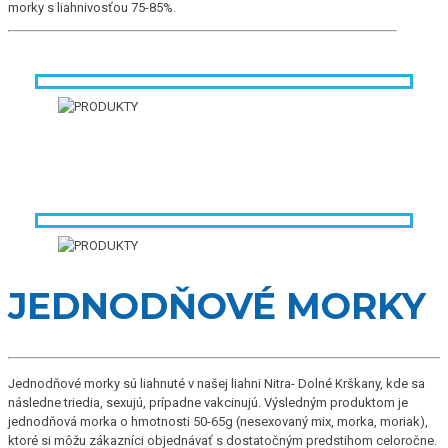
morky s liahnivosťou 75-85%.
JEDNODŇOVÉ MORKY
Jednodňové morky sú liahnuté v našej liahni Nitra- Dolné Krškany, kde sa
následne triedia, sexujú, prípadne vakcinujú. Výsledným produktom je
jednodňová morka o hmotnosti 50-65g (nesexovaný mix, morka, moriak),
ktoré si môžu zákazníci objednávať s dostatočným predstihom celoročne.