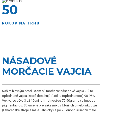
50
ROKOV NA TRHU
NÁSADOVÉ
MORČACIE VAJCIA
Našim hlavným produktom sú morčacie násadové vajcia. Sú to
oplodnené vajcia, ktoré dosahujú fertilitu (oplodnenosť) 90-95%.
Vek vajec býva 3 až 10dní, s hmotnosťou 70-90gramov a hnedou
pigmentáciou. Sú určené pre zákazníkov, ktorí ich umelo inkubujú
(liaharenské stroje a malé liahničky) a po 28 dňoch si liahnu malé