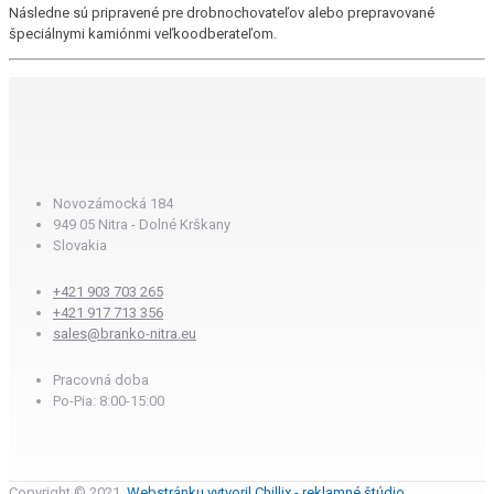
Následne sú pripravené pre drobnochovateľov alebo prepravované
špeciálnymi kamiónmi veľkoodberateľom.
Novozámocká 184
949 05 Nitra - Dolné Krškany
Slovakia
+421 903 703 265
+421 917 713 356
sales@branko-nitra.eu
Pracovná doba
Po-Pia: 8:00-15:00
Copyright © 2021.
Webstránku vytvoril Chillix - reklamné štúdio.