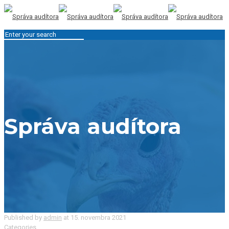
Správa audítora
Published by
admin
at
15. novembra 2021
Categories