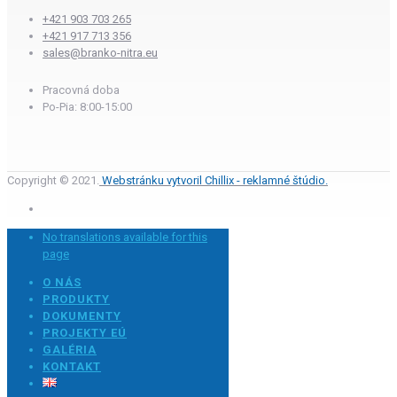
+421 903 703 265
+421 917 713 356
sales@branko-nitra.eu
Pracovná doba
Po-Pia: 8:00-15:00
Copyright © 2021.
Webstránku vytvoril Chillix - reklamné štúdio.
No translations available for this
page
O NÁS
PRODUKTY
DOKUMENTY
PROJEKTY EÚ
GALÉRIA
KONTAKT