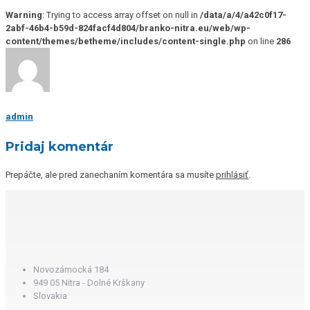
Warning
: Trying to access array offset on null in
/data/a/4/a42c0f17-
2abf-46b4-b59d-824facf4d804/branko-nitra.eu/web/wp-
content/themes/betheme/includes/content-single.php
on line
286
admin
Pridaj komentár
Prepáčte, ale pred zanechaním komentára sa musíte
prihlásiť
.
Novozámocká 184
949 05 Nitra - Dolné Krškany
Slovakia