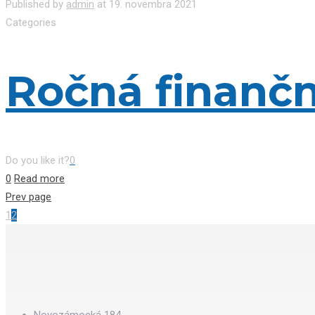
Published by
admin
at
19. novembra 2021
Categories
Ročná finančn
Do you like it?
0
0
Read more
Prev page
1
2
Novozámocká 184