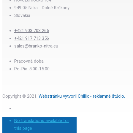
949 05 Nitra - Dolné Krškany
Slovakia
+421 903 703 265
+421 917 713 356
sales@branko-nitra.eu
Pracovná doba
Po-Pia: 8:00-15:00
Copyright © 2021.
Webstránku vytvoril Chillix - reklamné štúdio.
No translations available for
this page